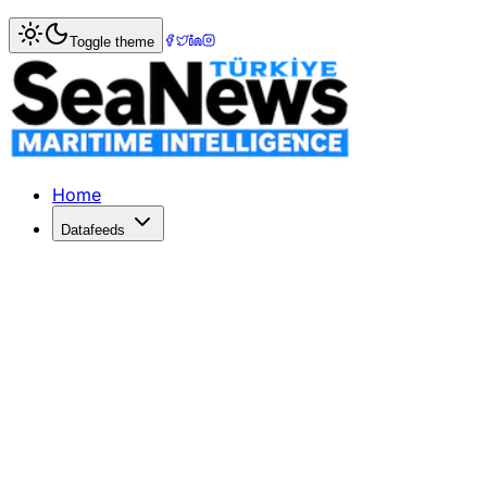
Home
>
Tourism & Cruise
> Sahilden bildiriyorum CÜNEY
Toggle theme
Sahilden bildiriyorum CÜNEYT ÖZDE
RadikalSahilden bildiriyorum CÜNEYT ÖZDEMİRRadikalShipA'h
Published: December 10, 2025 | Author: SeaNews | Catego
Home
Datafeeds