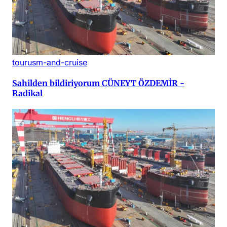
tourusm-and-cruise
Sahilden bildiriyorum CÜNEYT ÖZDEMİR -
Radikal