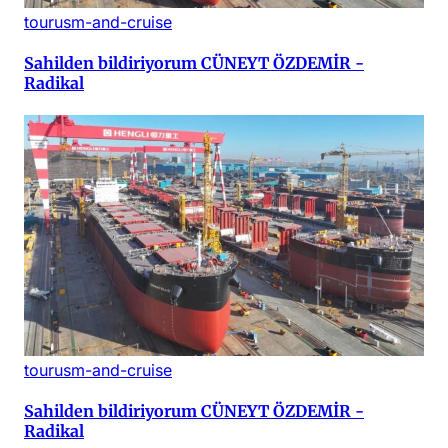
tourusm-and-cruise
Sahilden bildiriyorum CÜNEYT ÖZDEMİR -
Radikal
tourusm-and-cruise
Sahilden bildiriyorum CÜNEYT ÖZDEMİR -
Radikal