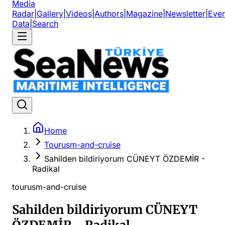
Media
Radar
|
Gallery
|
Videos
|
Authors
|
Magazine
|
Newsletter
|
Even
Data
|
Search
Home
Tourusm-and-cruise
Sahilden bildiriyorum CÜNEYT ÖZDEMİR -
Radikal
tourusm-and-cruise
Sahilden bildiriyorum CÜNEYT