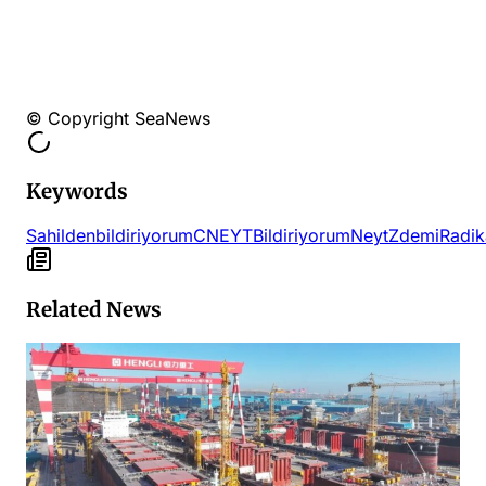
© Copyright SeaNews
Keywords
Sahilden
bildiriyorum
CNEYT
Bildiriyorum
Neyt
Zdemi
Radik
Related News